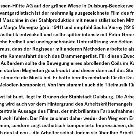
yssen-Hütte AG auf der grünen Wiese in Duisburg-Beeckerwe
antgardistisch ist der mehrmalig ausgezeichnete Film des 
Maschine in der Stahlproduktion mit neuen stilistischen Mit
u Marga Menegoz (geb. 1941) und empfahl Sacha Vierny (1919
ästhetik entwickelt und sollte später intensiv mit Peter Gr
sche Freiheit und uneingeschränkte Unterstützung von Seiten
eraus, dass der Regisseur mit anderen Methoden arbeitete als
isierte Kamerafahrt durch das Brammengerüst. Für diesen Zwe
. Außerdem sollte die Bewegung eines abrollenden Coils im 
em starken Magneten geschraubt und dieser dann auf das St
) steuerte die Musik bei. Er hatte bereits mehrfach für die
Melodien komponiert. Von ihm stammt auch die Titelmusik fü
t ist bunt, liegt im Grünen der Stahlstadt Duisburg. Die Arbe
ng wird auch vor dem Hintergrund des Arbeitskräftemangels d
e zentrale Aussage des Films, der mit brillanten Farbaufnahmen
d wohl fühlen. Der Film zeichnet daher weder den Weg vom Erz
men, sondern zeigt ästhetisch komponierte Impressionen, di
das ist neu – die Arbeiter selbst, indem sie über ihre Arbeit 