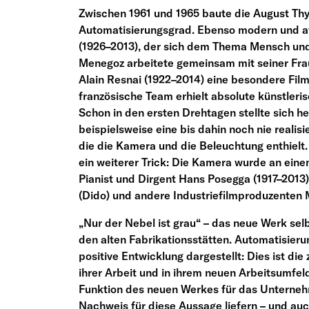
Zwischen 1961 und 1965 baute die August Th
Automatisierungsgrad. Ebenso modern und av
(1926–2013), der sich dem Thema Mensch und 
Menegoz arbeitete gemeinsam mit seiner Fra
Alain Resnai (1922–2014) eine besondere Film
französische Team erhielt absolute künstleri
Schon in den ersten Drehtagen stellte sich h
beispielsweise eine bis dahin noch nie real
die die Kamera und die Beleuchtung enthielt
ein weiterer Trick: Die Kamera wurde an ein
Pianist und Dirgent Hans Posegga (1917–2013
(Dido) und andere Industriefilmproduzenten 
„Nur der Nebel ist grau“ – das neue Werk selbs
den alten Fabrikationsstätten. Automatisieru
positive Entwicklung dargestellt: Dies ist di
ihrer Arbeit und in ihrem neuen Arbeitsumfel
Funktion des neuen Werkes für das Unterneh
Nachweis für diese Aussage liefern – und auch 