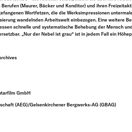
n Berufen (Maurer, Bäcker und Konditor) und ihren Freizeitakt
gefangenen Wortfetzen, die die Werksimpressionen untermale
sierung wandelnden Arbeitswelt einbezogen. Eine weitere Beso
ür dessen schnelle und systematische Behebung der Mensch un
setzbar. „Nur der Nebel ist grau“ ist in jedem Fall ein Höhe
Archives
ntarfilm GmbH
ellschaft (AEG)/Gelsenkirchener Bergwerks-AG (GBAG)