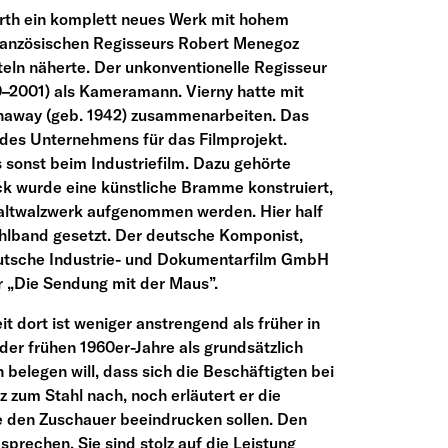
rth ein komplett neues Werk mit hohem
französischen Regisseurs Robert Menegoz
teln näherte. Der unkonventionelle Regisseur
–2001) als Kameramann. Vierny hatte mit
eenaway (geb. 1942) zusammenarbeiten. Das
 des Unternehmens für das Filmprojekt.
 sonst beim Industriefilm. Dazu gehörte
ck wurde eine künstliche Bramme konstruiert,
Kaltwalzwerk aufgenommen werden. Hier half
ahlband gesetzt. Der deutsche Komponist,
 Deutsche Industrie- und Dokumentarfilm GmbH
r „Die Sendung mit der Maus”.
it dort ist weniger anstrengend als früher in
er frühen 1960er-Jahre als grundsätzlich
 belegen will, dass sich die Beschäftigten bei
 zum Stahl nach, noch erläutert er die
e den Zuschauer beeindrucken sollen. Den
sprechen. Sie sind stolz auf die Leistung