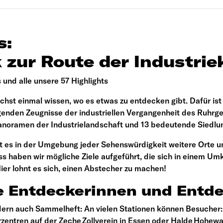
s:
zur Route der Industrie
 und alle unsere 57 Highlights
st einmal wissen, wo es etwas zu entdecken gibt. Dafür ist
agenden Zeugnisse der industriellen Vergangenheit des Ruhrg
 Panoramen der Industrielandschaft und 13 bedeutende Siedlu
bt es in der Umgebung jeder Sehenswürdigkeit weitere Orte u
haben wir mögliche Ziele aufgeführt, die sich in einem Umk
er lohnt es sich, einen Abstecher zu machen!
e Entdeckerinnen und Entd
sondern auch Sammelheft: An vielen Stationen können Besuch
rzentren auf der Zeche Zollverein in Essen oder Halde Hohewa