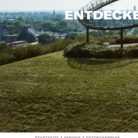
ENTDECK
STARTSEITE
❯
SERVICE
❯
ENTDECKERPASS