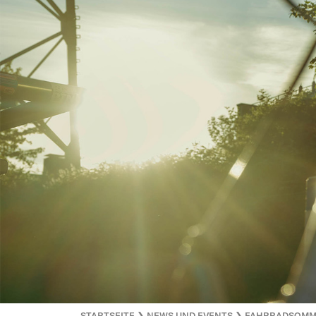
STARTSEITE
❯
NEWS UND EVENTS
❯
FAHRRADSOMME