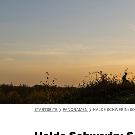
STARTSEITE
❯
PANORAMEN
❯
HALDE SCHWERIN: S