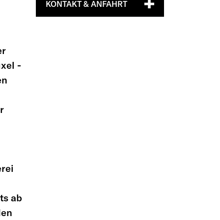
KONTAKT & ANFAHRT
er
xel -
en
r
rei
ts ab
den