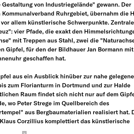
 Gestaltung von Industriegelände" gewann. Der
h Kommunalverband Ruhrgebiet, übernahm die 
an vor allem künstlerische Schwerpunkte. Zentral
euz": vier Pfade, die exakt den Himmelsrichtung
chse" mit Treppen aus Stahl, zwei die "Naturachs
en Gipfel, für den der Bildhauer Jan Bormann mit
nnenuhr geschaffen hat.
pfel aus ein Ausblick hinüber zur nahe gelegen
 bis zum Florianturm in Dortmund und zur Halde
lichen Raum findet sich nicht nur auf dem Gipfe
e, wo Peter Strege im Quellbereich des
empel" aus Bergbaumaterialien realisiert hat. 
laus Corzillius komplettiert das künstlerische