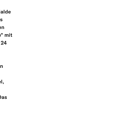
Halde
es
en
e" mit
 24
en
l,
Das