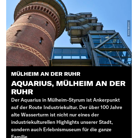
Durch eine schöne Naturlandschaft führt
die Route wieder zurück nach Unna. Hier
lohnt sich vor allem ein Besuch des
„Zentrum für Internationale Lichtkunst“ in
der ehemaligen Lindenbrauerei.
Lichtkünstler aus der gesamten Welt
haben die Kellergewölbe der ehemaligen
Brauerei mit außergewöhnlichen
MÜLHEIM AN DER RUHR
Lichtinstallationen veredelt. In der
AQUARIUS, MÜLHEIM AN DER
RUHR
schönen Altstadt finden sich zahlreiche
Der Aquarius in Mülheim-Styrum ist Ankerpunkt
Restaurants und Cafés. Alle zwei Jahre
auf der Route Industriekultur. Der über 100 Jahre
gehört das Event „Un(n)a Festa Italiana“ zu
alte Wasserturm ist nicht nur eines der
den Highlights der Stadt.
industriekulturellen Highlights unserer Stadt,
sondern auch Erlebnismuseum für die ganze
Familie.