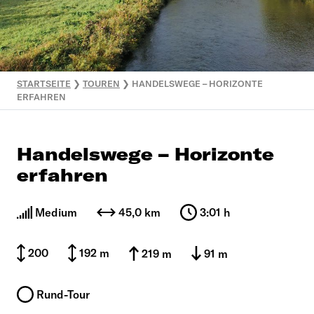
STARTSEITE
❯
TOUREN
❯
HANDELSWEGE – HORIZONTE
ERFAHREN
Handelswege – Horizonte
erfahren
Medium
45,0 km
3:01 h
200
192 m
219 m
91 m
Rund-Tour