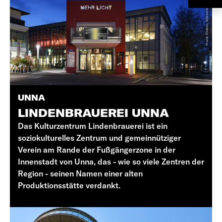
Der Anstieg nach Opherdicke
Vom Knotenpunkt 37 führt die Route
erneut steil berghoch auf das
Ardeygebirge. Der Anstieg nach
Opherdicke ist kräftezehrend, ein E-Bike
mach die Tour deutlich entspannter. Das
UNNA
Haus Opherdicke ist ein schönes
LINDENBRAUEREI UNNA
Wasserschloss, dessen erste Erwähnungen
Das Kulturzentrum Lindenbrauerei ist ein
auf das Jahr 1176 zurückgehen. Neben
soziokulturelles Zentrum und gemeinnütziger
Ausstellungs- und Galerieräumen sorgen
Verein am Rande der Fußgängerzone in der
auch Kammerkonzerte für die passende,
Innenstadt von Unna, das - wie so viele Zentren der
Region - seinen Namen einer alten
kulturelle Bespielung der historischen
Produktionsstätte verdankt.
Gebäude.
Zurück zum Ausgangspunkt